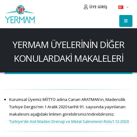
ÜYE GİRİŞ
YERMAM ÜYELERININ DIĞER
KONULARDAKI MAKALELERI
Kurumsal Üyemiz MİİTTO adına Canan ARATMAN'ın, Madencilik
Türkiye Dergisi'nin 1 Aralık 2020 tarihli 91. sayısında yayınlanan
makalesini aşağıdaki linkten görebilirsiniz/indirebilirsiniz.
Türkiye'de Asit Maden Drenajı ve Metal Salınımının Rolü1.12.2020