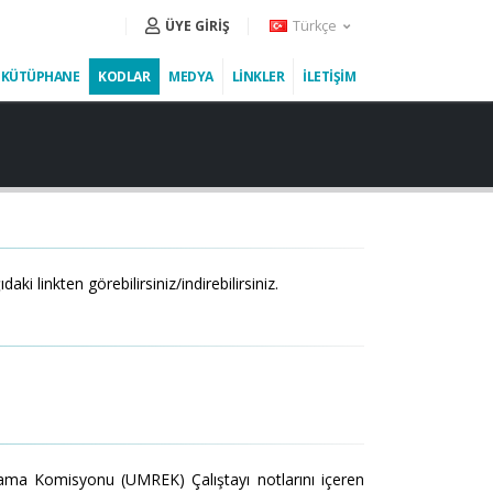
Türkçe
ÜYE GİRİŞ
KÜTÜPHANE
KODLAR
MEDYA
LİNKLER
İLETİŞİM
linkten görebilirsiniz/indirebilirsiniz.
ma Komisyonu (UMREK) Çalıştayı notlarını içeren